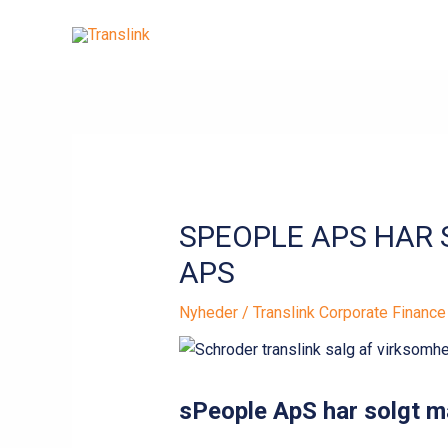
Gå
til
indholdet
SPEOPLE APS HAR 
APS
Nyheder
/
Translink Corporate Financ
sPeople ApS har solgt ma