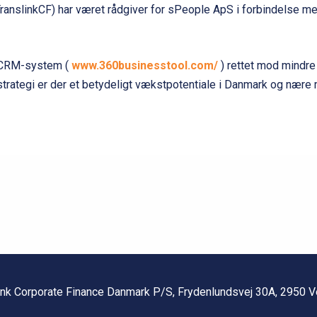
ranslinkCF) har været rådgiver for sPeople ApS i forbindelse med 
t CRM-system (
www.360businesstool.com/
) rettet mod mindr
rategi er der et betydeligt vækstpotentiale i Danmark og nære 
ink Corporate Finance Danmark P/S, Frydenlundsvej 30A, 2950