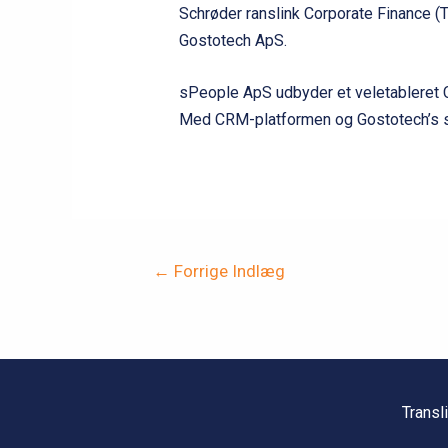
Schrøder ranslink Corporate Finance (T
Gostotech ApS.
sPeople ApS udbyder et veletablere
Med CRM-platformen og Gostotech’s st
Indlægsnavigation
←
Forrige Indlæg
Transl