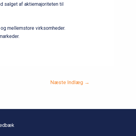
salget af aktiemajoriteten til
e og mellemstore virksomheder.
markeder.
Næste Indlæg
→
 Vedbæk