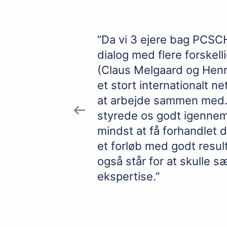
 på det
”Da vi 3 ejere bag PCSC
len og skabte
dialog med flere forskel
det har været
(Claus Melgaard og Henri
te Finance og
et stort internationalt 
at arbejde sammen med.
styrede os godt igennem
mindst at få forhandlet d
et forløb med godt resul
også står for at skulle s
ekspertise.”