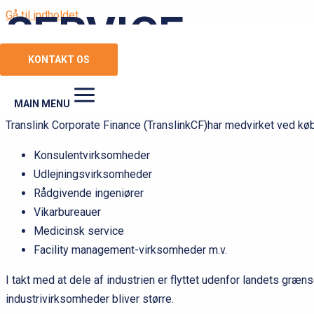
SERVICE
Gå til indholdet
KONTAKT OS
KØB OG SALG AF SERVICE-
MAIN MENU
Translink Corporate Finance (TranslinkCF)har medvirket ved kø
Konsulentvirksomheder
Udlejningsvirksomheder
Rådgivende ingeniører
Vikarbureauer
Medicinsk service
Facility management-virksomheder m.v.
I takt med at dele af industrien er flyttet udenfor landets græ
industrivirksomheder bliver større.