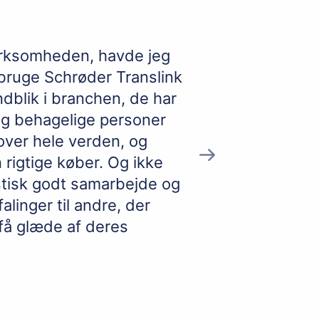
irksomheden, havde jeg
”Dette har være
bruge Schrøder Translink
opdateret om fr
dblik i branchen, de har
tilgængelighed u
 og behagelige personer
money” fra Tran
ver hele verden, og
rigtige køber. Og ikke
tastisk godt samarbejde og
linger til andre, der
 få glæde af deres