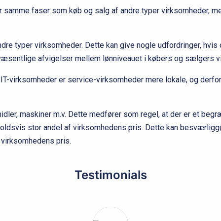
er samme faser som køb og salg af andre typer virksomheder, men
re typer virksomheder. Dette kan give nogle udfordringer, hvis 
r væsentlige afvigelser mellem lønniveauet i købers og sælgers 
-virksomheder er service-virksomheder mere lokale, og derfor 
midler, maskiner m.v. Dette medfører som regel, at der er et begr
holdsvis stor andel af virksomhedens pris. Dette kan besværli
f virksomhedens pris.
Testimonials