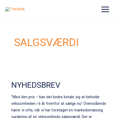
Gå
til
MAIN
indholdet
MENU
SALGSVÆRDI
NYHEDSBREV
”Med den pris – kan det bedre betale sig at beholde
virksomheden i 6 år fremfor at sælge nu” Ovenstående
hører vi ofte, når vi har foretaget en markedsmæssig
vurdering af en virksomheds salgsværdi. Der er