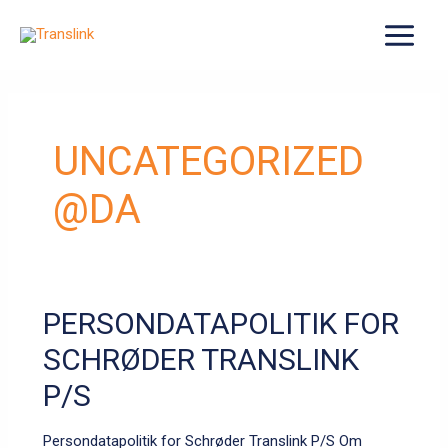
Gå
til
MAIN
indholdet
MENU
UNCATEGORIZED
@DA
PERSONDATAPOLITIK FOR
SCHRØDER TRANSLINK
P/S
Persondatapolitik for Schrøder Translink P/S Om