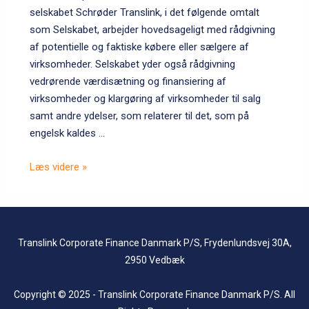
selskabet Schrøder Translink, i det følgende omtalt
som Selskabet, arbejder hovedsageligt med rådgivning
af potentielle og faktiske købere eller sælgere af
virksomheder. Selskabet yder også rådgivning
vedrørende værdisætning og finansiering af
virksomheder og klargøring af virksomheder til salg
samt andre ydelser, som relaterer til det, som på
engelsk kaldes …
Persondatapolitik
Læs videre »
for
Schrøder
Translink
P/S
Translink Corporate Finance Danmark P/S, Frydenlundsvej 30A,
2950 Vedbæk
Copyright © 2025 - Translink Corporate Finance Danmark P/S. All