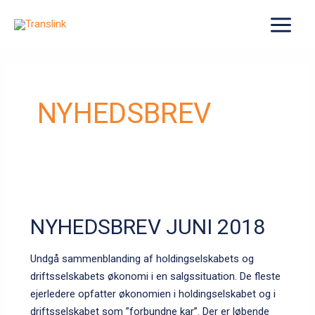
Gå
til
MAIN
indholdet
MENU
NYHEDSBREV
NYHEDSBREV JUNI 2018
Undgå sammenblanding af holdingselskabets og
driftsselskabets økonomi i en salgssituation. De fleste
ejerledere opfatter økonomien i holdingselskabet og i
driftsselskabet som ”forbundne kar”. Der er løbende